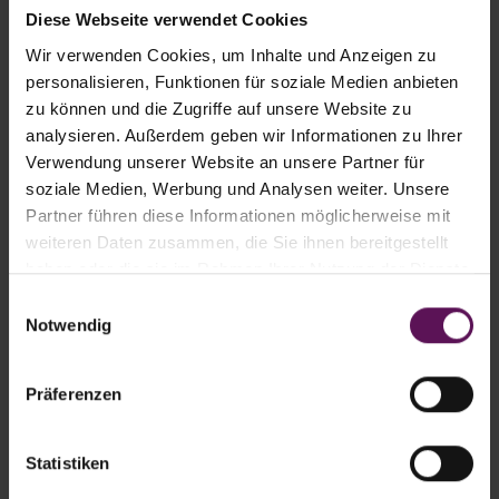
Diese Webseite verwendet Cookies
Universell agierende Anlage: Pakete mit Palette,
Wir verwenden Cookies, um Inhalte und Anzeigen zu
mit Slip-Sheet sowie ohne Palette
personalisieren, Funktionen für soziale Medien anbieten
2in1 Kombimaschine: Palettierung plus
zu können und die Zugriffe auf unsere Website zu
Ladungssicherung
analysieren. Außerdem geben wir Informationen zu Ihrer
Verwendung unserer Website an unsere Partner für
Retrofit-Maßnahmen
soziale Medien, Werbung und Analysen weiter. Unsere
Partner führen diese Informationen möglicherweise mit
MEHR ERFAHREN
weiteren Daten zusammen, die Sie ihnen bereitgestellt
haben oder die sie im Rahmen Ihrer Nutzung der Dienste
gesammelt haben.
Einwilligungsauswahl
Notwendig
Ökologische Nachhaltigkeit
Weiterentwickung von Folien; auch mit hohem
Präferenzen
Rezyklatanteil
Statistiken
Weniger Energie-, Flächen-, Material- und
Treibstoffverbrauch bei Transport und