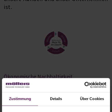
ist.
Ökonomische Nachhaltigkeit
Unser Ansatz von „Total Cost of Ownership“ hilft
alljährlich auf Kundenseite Kosten in
Zustimmung
Details
Über Cookies
Millionenhöhe zu sparen
Palettenlose Technologie