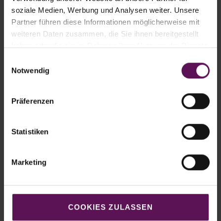
Absolute Zuverlässigkeit
soziale Medien, Werbung und Analysen weiter. Unsere
Hohe Wirtschaftlichkeit
Partner führen diese Informationen möglicherweise mit
weiteren Daten zusammen, die Sie ihnen bereitgestellt
Höchste Prozesssicherheit
haben oder die sie im Rahmen Ihrer Nutzung der Dienste
Umfangreicher Service
gesammelt haben.
Einwilligungsauswahl
Notwendig
Präferenzen
Verwandte Produkte
Statistiken
Haubenstretcher (HSA-Vario D)
Marketing
COOKIES ZULASSEN