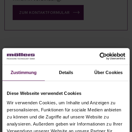
ZUM KONTAKTFORMULAR
Ihre Vorteile
Zustimmung
Details
Über Cookies
Komplettlösungen aus einer Hand
Individuell entwickelte
Maschinentechnik von einem
Diese Webseite verwendet Cookies
weltweiten Marktführer
Wir verwenden Cookies, um Inhalte und Anzeigen zu
personalisieren, Funktionen für soziale Medien anbieten
Hervorragende Leistungsstärke
zu können und die Zugriffe auf unsere Website zu
Erstklassige Anlagenverfügbarkeit
analysieren. Außerdem geben wir Informationen zu Ihrer
Verwendung unserer Website an unsere Partner für