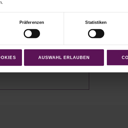
n.
r Effizienz
Präferenzen
Statistiken
 Experten, wie unsere Lösungen
Ihre
nd wir setzen uns schnellstmöglich
OOKIES
AUSWAHL ERLAUBEN
CO