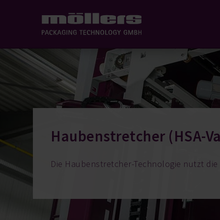
Haubenstretcher (HSA-Va
Die Haubenstretcher-Technologie nutzt die 