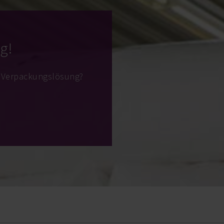
g!
e Verpackungslösung?