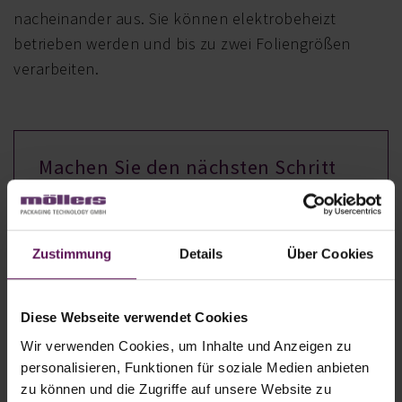
nacheinander aus. Sie können elektrobeheizt
betrieben werden und bis zu zwei Foliengrößen
verarbeiten.
Machen Sie den nächsten Schritt
zur Effizienz
Erfahren Sie in einem Gespräch mit unseren
Zustimmung
Details
Über Cookies
Experten, wie unsere Lösungen
Ihre
Prozesse optimieren
können.
Füllen Sie gleich das Kontaktformular aus
Diese Webseite verwendet Cookies
und wir setzen uns schnellstmöglich mit
Wir verwenden Cookies, um Inhalte und Anzeigen zu
Ihnen in Verbindung.
personalisieren, Funktionen für soziale Medien anbieten
zu können und die Zugriffe auf unsere Website zu
ZUM KONTAKTFORMULAR