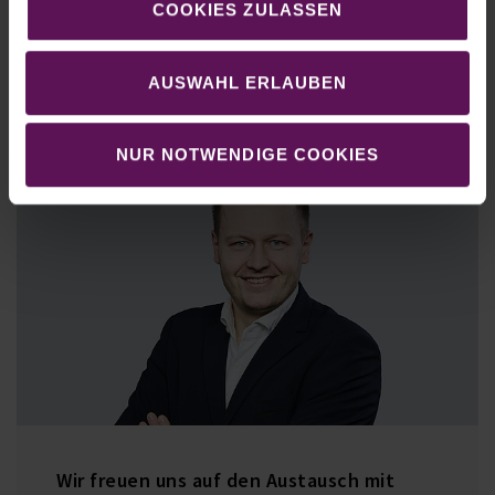
Hohe Durchsatzzahlen (bis zu 80
COOKIES ZULASSEN
Paletten/Stunde)
Geringer Folienverbrauch
AUSWAHL ERLAUBEN
NUR NOTWENDIGE COOKIES
Wir freuen uns auf den Austausch mit