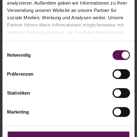
analysieren. Außerdem geben wir Informationen zu Ihrer
Verwendung unserer Website an unsere Partner für
soziale Medien, Werbung und Analysen weiter. Unsere
Partner führen diese Informationen möglicherweise mit
weiteren Daten zusammen, die Sie ihnen bereitgestellt
haben oder die sie im Rahmen Ihrer Nutzung der Dienste
gesammelt haben.
Ihre Vorteile
Einwilligungsauswahl
Notwendig
Niedriger Energieverbrauch
Kontra-Laminarsystem
Präferenzen
Optionaler Paletten-Unterschrumpf
Statistiken
Elektrobeheizt
Hervorragende Ladungsstabilität
Marketing
Flexibel einsetzbar für verschiedenste
Packgüter, Paletten- und Folienarten