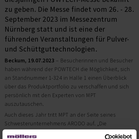
zu geben. Die Messe findet vom 26. - 28.
September 2023 im Messezentrum
Nürnberg statt und ist eine der
führenden Veranstaltungen für Pulver-
und Schüttguttechnologien.
Beckum, 19.07.2023
– Besucherinnen und Besucher
haben während der POWTECH die Möglichkeit, sich
an Standnummer 1-324 in Halle 1 einen Überblick
über das Produktportfolio zu verschaffen und sich
persönlich mit den Experten von MPT
auszutauschen.
Auch dieses Jahr tritt MPT an der Seite seines
Schwesterunternehmens ARODO auf. „Die
POWTECH-Messe bietet uns eine ausgezeichnete