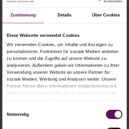
Plattform, um mit unseren Kunden und einem
großen Fachpublikum in persönlichen Austausch zu
Zustimmung
Details
Über Cookies
kommen sowie Trends und Entwicklungen hautnah
zu erleben. Wir blicken wieder einem gemeinsamen
Auftritt entgegen und freuen uns, die Stärken
Diese Webseite verwendet Cookies
unserer Unternehmensgruppe nach außen zu
Wir verwenden Cookies, um Inhalte und Anzeigen zu
tragen.“ – sagt CEO der Unternehmensgruppe Joost
personalisieren, Funktionen für soziale Medien anbieten
van Aaken.
zu können und die Zugriffe auf unsere Website zu
analysieren. Außerdem geben wir Informationen zu Ihrer
Die POWTECH zieht eine Vielzahl von internationalen
Verwendung unserer Website an unsere Partner für
Fachbesuchern nach Nürnberg und bietet eine
soziale Medien, Werbung und Analysen weiter. Unsere
spannende Gelegenheit zum Austausch von Know-
Partner führen diese Informationen möglicherweise mit
how, stärkt bestehende Kundenbeziehungen und
weiteren Daten zusammen, die Sie ihnen bereitgestellt
eröffnet die Chance auf neue wirtschaftliche
haben oder die sie im Rahmen Ihrer Nutzung der Dienste
gesammelt haben.
Kontakte.
Einwilligungsauswahl
Notwendig
Ein Besuch auf diesem Branchenevent lohnt sich
allemal. Die Experten von MPT sind auf der